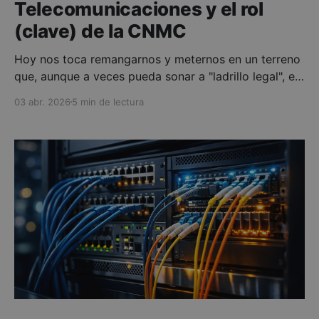
Telecomunicaciones y el rol
(clave) de la CNMC
Hoy nos toca remangarnos y meternos en un terreno
que, aunque a veces pueda sonar a "ladrillo legal", es
el auténtico motor que sostiene todo nuestro entorno
03 abr. 2026
5 min de lectura
digital. Os aseguro que entender quién pone las
reglas y cómo se vigilan es tan crítico como entender
la arquitectura de