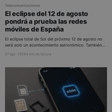
Telecomunicaciones
El eclipse del 12 de agosto
pondrá a prueba las redes
móviles de España
El eclipse total de Sol del próximo 12 de agosto no
será solo un acontecimiento astronómico. También
será una prueba de estrés para las redes móviles
07 ago. 2026
4 min de lectura
españolas. Miles de personas se desplazarán hacia
zonas rurales, costas y miradores con buena
visibilidad y, durante unos minutos, intentarán hacer
exactamente lo mismo: