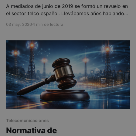
A mediados de junio de 2019 se formó un revuelo en
el sector telco español. Llevábamos años hablando
de especificaciones en papel, del Release 15 del
03 may. 2026
4 min de lectura
3GPP, de latencias teóricas ultrabajas y de anchos de
banda masivos. Todo sonaba estupendo, pero
seguían siendo promesas de laboratorio o pilotos
muy controlados.
Telecomunicaciones
Normativa de