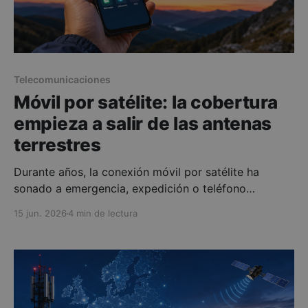
Telecomunicaciones
Móvil por satélite: la cobertura
empieza a salir de las antenas
terrestres
Durante años, la conexión móvil por satélite ha
sonado a emergencia, expedición o teléfono
especial. Eso empieza a cambiar. La idea ahora es
15 jun. 2026
4 min de lectura
mucho más ambiciosa: que un smartphone normal
pueda enviar mensajes, usar ciertas aplicaciones o
incluso cursar voz cuando no hay cobertura
terrestre. En Europa este tema ya