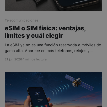
Telecomunicaciones
eSIM o SIM física: ventajas,
límites y cuál elegir
La eSIM ya no es una función reservada a móviles de
gama alta. Aparece en más teléfonos, relojes y
tabletas, y las principales operadoras españolas
21 jul. 2026
4 min de lectura
permiten contratarla o sustituir con ella una tarjeta
convencional. Sin embargo, que sea más moderna no
significa que siempre resulte más cómoda. La
elección depende