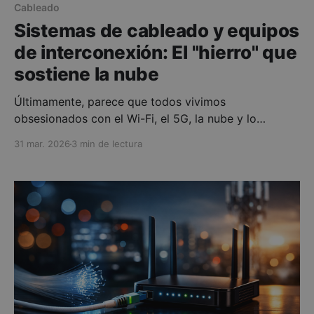
Cableado
Sistemas de cableado y equipos
de interconexión: El "hierro" que
sostiene la nube
Últimamente, parece que todos vivimos
obsesionados con el Wi-Fi, el 5G, la nube y lo
inalámbrico. Pero, ¿qué hay detrás de toda esa
31 mar. 2026
3 min de lectura
"magia" invisible? Exacto: cables. Muchos,
muchísimos cables. El "hierro", es decir, el cobre y la
fibra siguen siendo los reyes indiscutibles de