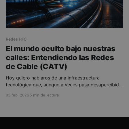
Redes HFC
El mundo oculto bajo nuestras
calles: Entendiendo las Redes
de Cable (CATV)
Hoy quiero hablaros de una infraestructura
tecnológica que, aunque a veces pasa desapercibida
bajo la sombra de la fibra óptica pura (FTTH), ha
03 feb. 2026
5 min de lectura
sido la verdadera columna vertebral de nuestra
revolución digital durante décadas. Me refiero a las
Telecomunicaciones por cable, o como las
conocemos en el argot técnico: CATV