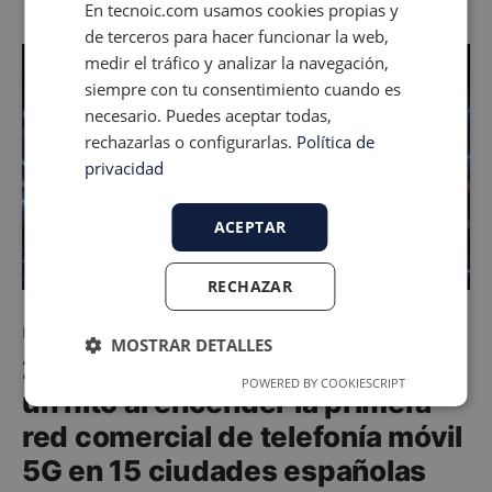
En tecnoic.com usamos cookies propias y
de 5G hay detrás. Ahí entra 5G Advanced, también
de terceros para hacer funcionar la web,
llamado en
medir el tráfico y analizar la navegación,
siempre con tu consentimiento cuando es
necesario. Puedes aceptar todas,
rechazarlas o configurarlas.
Política de
privacidad
ACEPTAR
RECHAZAR
Redes
MOSTRAR DETALLES
2019: Vodafone España marca
POWERED BY COOKIESCRIPT
un hito al encender la primera
red comercial de telefonía móvil
5G en 15 ciudades españolas