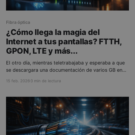
Fibra óptica
¿Cómo llega la magia del
Internet a tus pantallas? FTTH,
GPON, LTE y más...
El otro día, mientras teletrabajaba y esperaba a que
se descargara una documentación de varios GB en
cuestión de minutos me quedé mirando el router.
15 feb. 2026
3 min de lectura
Parpadeaba como si tuviera vida propia. Y me puse a
pensar: damos por sentado que le damos al play en
Netflix a 4K, o hacemos