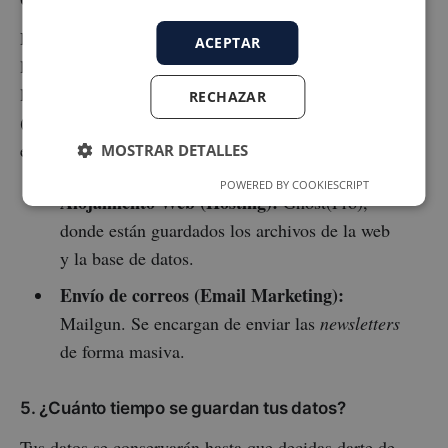
Para que esta web funcione correctamente y los correos
ACEPTAR
lleguen a tu bandeja de entrada, comparto estrictamente
los datos necesarios con los siguientes proveedores
RECHAZAR
(todos cumplen con normativas de privacidad
equiparables al RGPD):
MOSTRAR DETALLES
POWERED BY COOKIESCRIPT
Alojamiento Web (Hosting):
Ghost(Pro),
donde están guardados los archivos de la web
y la base de datos.
Envío de correos (Email Marketing):
Mailgun. Se encargan de enviar las
newsletters
de forma masiva.
5. ¿Cuánto tiempo se guardan tus datos?
Tus datos se conservarán hasta que decidas darte de