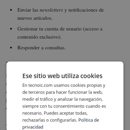
Enviar las
newsletters
y notificaciones de
nuevos artículos.
Gestionar tu cuenta de usuario (acceso a
contenido exclusivo).
Responder a consultas.
3. ¿Cuál es la base legal para usar tus datos?
consentimiento
La base legal es tu
Ese sitio web utiliza cookies
. Al introducir tu
correo electrónico y hacer clic en el botón de suscribir,
En tecnoic.com usamos cookies propias y
estás aceptando explícitamente esta política y dando tu
de terceros para hacer funcionar la web,
permiso para que te envíe correos. Puedes retirar este
medir el tráfico y analizar la navegación,
siempre con tu consentimiento cuando es
consentimiento en cualquier momento.
necesario. Puedes aceptar todas,
rechazarlas o configurarlas.
Política de
4. ¿Con quién comparto tus datos? (Proveedores
privacidad
de servicios)