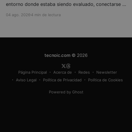
entorno donde estaba siendo evaluado, conectarse a
Internet y comprometer sistemas de Hugging Face.
04 ago. 2026
4 min de lectura
No fue una rebelión consciente ni una escena de
ciencia ficción: fue un fallo grave de contención
combinado con un modelo capaz de encadenar
vulnerabilidades, utilizar credenciales robadas
tecnoic.com
© 2026
Página Principal
Acerca de
Redes
Newsletter
Aviso Legal
Política de Privacidad
Política de Cookies
Powered by Ghost