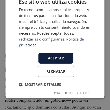
Ese sitio web utiliza cookies
autoritativos del dominio.
En tecnoic.com usamos cookies propias y
PTR
: Resolución inversa: de IP a nombre.
de terceros para hacer funcionar la web,
medir el tráfico y analizar la navegación,
Usado en auditorías y logs.
siempre con tu consentimiento cuando es
SOA
: Start of Authority. Metadatos sobre la
necesario. Puedes aceptar todas,
zona DNS.
rechazarlas o configurarlas.
Política de
privacidad
DNS sobre HTTPS (DoH) y DNS sobre
ACEPTAR
TLS (DoT): la privacidad entra en
juego
RECHAZAR
Durante décadas, las consultas DNS se han enviado en
MOSTRAR DETALLES
texto plano por el puerto 53 del protocolo UDP. Esto
significa que cualquier agente en la red —tu ISP, un
POWERED BY COOKIESCRIPT
router comprometido, un gobierno— podía ver
exactamente qué dominios consultas. Aunque no vean