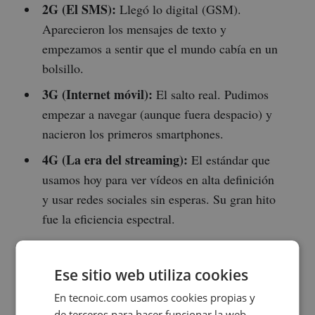
2G (El SMS):
Llegó lo digital (GSM).
Aparecieron los mensajes de texto y
empezamos a sentir que el mundo cabía en un
bolsillo.
3G (Internet móvil):
El salto real. Pudimos
empezar a navegar (aunque fuera despacio) y
nacieron los primeros smartphones.
4G (La era del streaming):
El estándar que
usamos hoy para ver vídeos en alta definición
y usar redes sociales sin esperas. Su gran hito
fue la eficiencia espectral.
5G (Baja latencia):
No es solo "más
velocidad". Es la capacidad de conectar
Ese sitio web utiliza cookies
objetos (IoT) y tener una respuesta
En tecnoic.com usamos cookies propias y
instantánea.
de terceros para hacer funcionar la web,