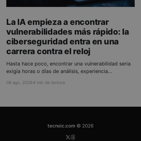
La IA empieza a encontrar
vulnerabilidades más rápido: la
ciberseguridad entra en una
carrera contra el reloj
Hasta hace poco, encontrar una vulnerabilidad seria
exigía horas o días de análisis, experiencia
especializada y bastante trabajo manual. Ese
08 ago. 2026
4 min de lectura
equilibrio está empezando a cambiar. Los modelos
de inteligencia artificial más avanzados ya pueden
revisar grandes cantidades de código, detectar
fallos, probar hipótesis y, en determinados entornos,
convertir una vulnerabilidad
tecnoic.com
© 2026