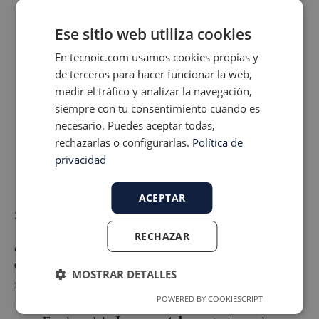
Lo bueno:
✅
La calidad y la validación son el
Ese sitio web utiliza cookies
centro del universo. Ideal para sistemas
En tecnoic.com usamos cookies propias y
críticos donde un fallo puede ser catastrófico
de terceros para hacer funcionar la web,
(sistemas médicos, aviación, infraestructuras
medir el tráfico y analizar la navegación,
críticas). Como auditor, ver un Modelo en V
siempre con tu consentimiento cuando es
necesario. Puedes aceptar todas,
bien ejecutado da muchísima tranquilidad. 😌
rechazarlas o configurarlas.
Política de
Lo malo:
❌
Sigue heredando la rigidez
privacidad
temporal de la Cascada.
ACEPTAR
3. El Pragmático: Desarrollo Iterativo e Incremental
RECHAZAR
¿Por qué esperar un año para ver el software terminado
cuando puedes ir entregando pequeñas partes
MOSTRAR DETALLES
funcionales?
POWERED BY COOKIESCRIPT