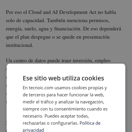
Por eso el Cloud and AI Development Act no habla
solo de capacidad. También menciona permisos,
energía, suelo, agua y financiación. De eso dependerá
que el plan despegue o se quede en presentación
institucional.
Un centro de datos puede traer inversión, empleo
cualificado y conectividad. También puede tensionar
redes eléctricas locales, consumir agua para
Ese sitio web utiliza cookies
refrigeración y competir por suelo industrial. La
En tecnoic.com usamos cookies propias y
sostenibilidad debe estar en el diseño desde el primer
de terceros para hacer funcionar la web,
transformador hasta la última sala blanca.
medir el tráfico y analizar la navegación,
siempre con tu consentimiento cuando es
necesario. Puedes aceptar todas,
Soberanía cloud no significa
rechazarlas o configurarlas.
Política de
encerrarse en una nube europea
privacidad