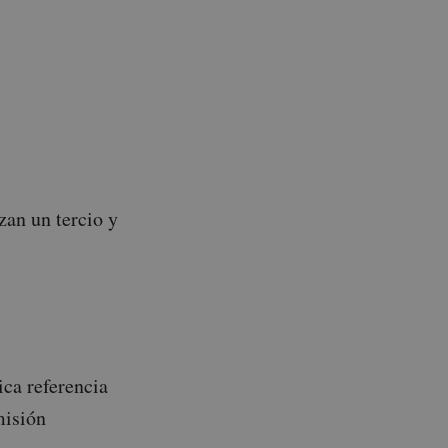
zan un tercio y
ica referencia
misión