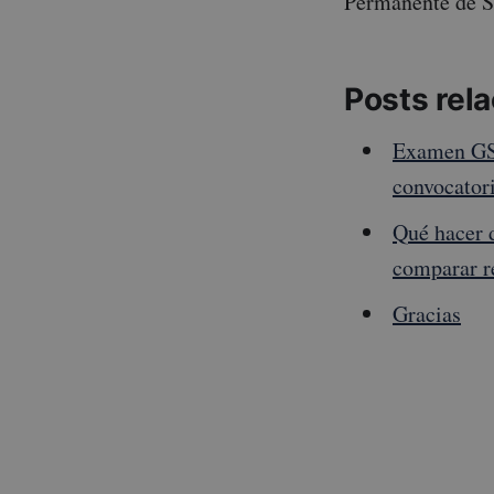
Permanente de S
Posts rel
Examen GSI
convocatori
Qué hacer 
comparar re
Gracias