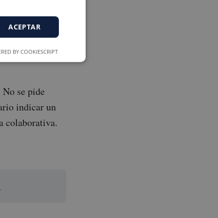
 y ayudar a la
ACEPTAR
RED BY COOKIESCRIPT
. No se pide
rio indicar un
la colaborativa.
.