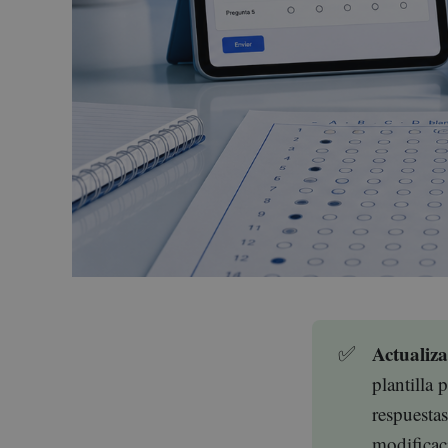
Actualiza
✅
plantilla
respuesta
modificac