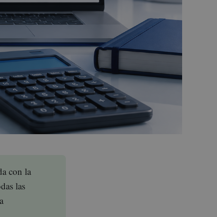
da con la
das las
a