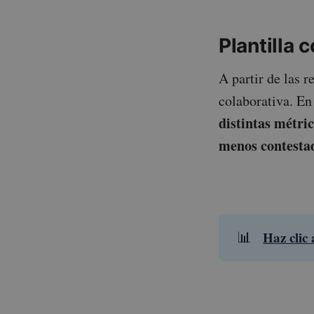
Plantilla 
A partir de las r
colaborativa. En
distintas métri
menos contestad
Haz clic 
📊