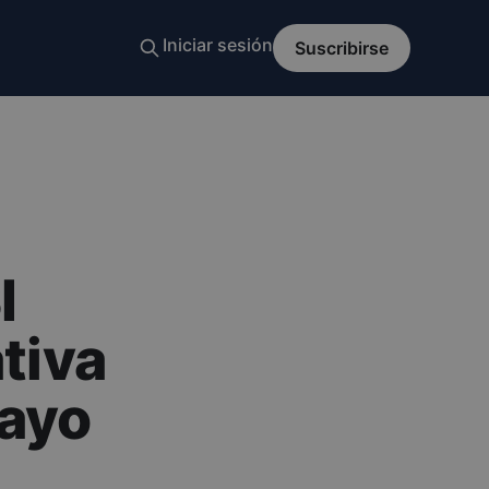
I
tiva
mayo