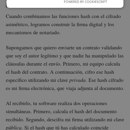
POWERED BY COOKIESCRIPT
piezas
Cuando combinamos las funciones hash con el cifrado
asimétrico, logramos construir la firma digital y los
mecanismos de notariado.
Supongamos que quiero enviarte un contrato validando
que soy el autor legítimo y que nadie ha manipulado las
cláusulas durante el envío. Primero, mi equipo calcula
el hash del contrato. A continuación, cifro ese hash
específico utilizando mi clave
privada
. Ese hash cifrado
es mi firma electrónica, que viaja adjunta al documento.
Al recibirlo, tu software realiza dos operaciones
simultáneas. Primero, calcula el hash del documento
recibido. Segundo, descifra mi firma utilizando mi clave
pública
. Si el hash que tú has calculado coincide