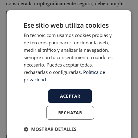
considerada criptográficamente segura, debe cumplir
tres propiedades inquebrantables:
Ese sitio web utiliza cookies
Unidireccionalidad:
Es computacionalmente
En tecnoic.com usamos cookies propias y
inviable aplicar ingeniería inversa para
de terceros para hacer funcionar la web,
recuperar los datos originales a partir del hash.
medir el tráfico y analizar la navegación,
Efecto avalancha:
Modificar un solo bit de la
siempre con tu consentimiento cuando es
información original (cambiar una minúscula
necesario. Puedes aceptar todas,
rechazarlas o configurarlas.
Política de
por una mayúscula en un documento, por
privacidad
ejemplo) producirá un hash radicalmente
distinto.
ACEPTAR
Resistencia a colisiones:
Es estadísticamente
imposible encontrar dos archivos diferentes
RECHAZAR
que generen el mismo hash de salida.
MOSTRAR DETALLES
El Notariado y la Firma Electrónica: Uniendo las