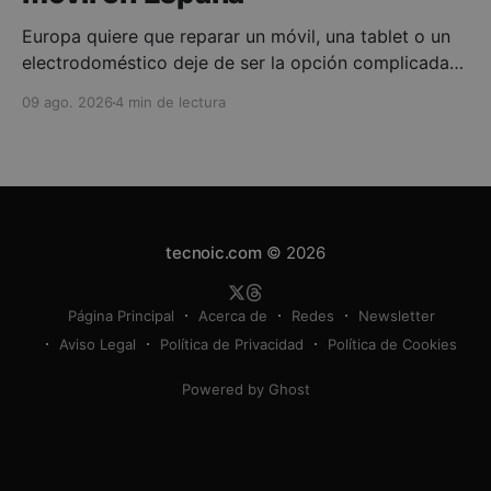
Europa quiere que reparar un móvil, una tablet o un
electrodoméstico deje de ser la opción complicada
frente a comprar uno nuevo. Desde el 31 de julio de
09 ago. 2026
4 min de lectura
2026 los Estados miembros debían aplicar la nueva
normativa europea sobre el derecho a reparar, que
obliga a facilitar reparaciones, mejora la
tecnoic.com
© 2026
Página Principal
Acerca de
Redes
Newsletter
Aviso Legal
Política de Privacidad
Política de Cookies
Powered by Ghost