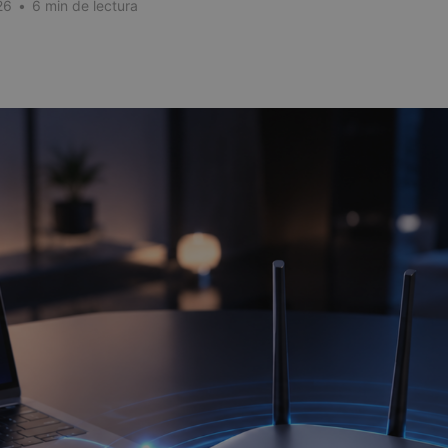
26
•
6 min de lectura