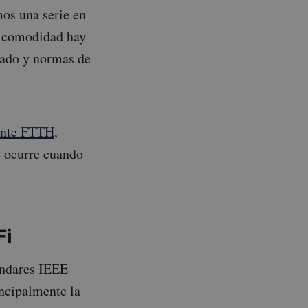
mos una serie en
a comodidad hay
rado y normas de
iante FTTH,
é ocurre cuando
Fi
ándares IEEE
incipalmente la