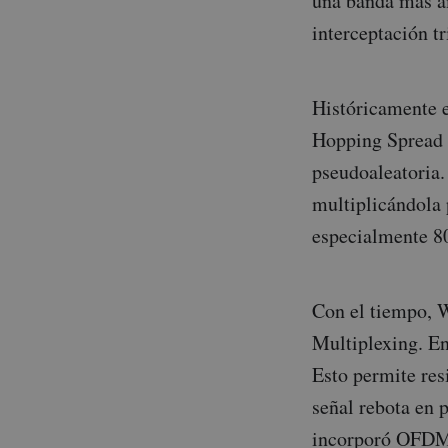
una banda más am
interceptación tr
Históricamente 
Hopping Spread 
pseudoaleatoria
multiplicándola 
especialmente 8
Con el tiempo, 
Multiplexing. En
Esto permite resi
señal rebota en 
incorporó OFDMA