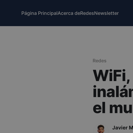
Página Principal
Acerca de
Redes
Newsletter
Redes
WiFi,
inalá
el mu
Javier 