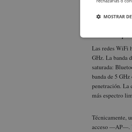
rechazarlas o con
coexistencia con
MOSTRAR DE
Bandas, ca
Las redes WiFi h
GHz. La banda de
saturada: Blueto
banda de 5 GHz 
penetración. La 
más espectro li
Técnicamente, u
acceso —AP—. Un