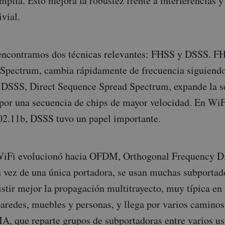
plia. Esto mejora la robustez frente a interferencias y 
ivial.
encontramos dos técnicas relevantes: FHSS y DSSS. F
Spectrum, cambia rápidamente de frecuencia siguiendo
. DSSS, Direct Sequence Spread Spectrum, expande la s
por una secuencia de chips de mayor velocidad. En WiF
02.11b, DSSS tuvo un papel importante.
WiFi evolucionó hacia OFDM, Orthogonal Frequency D
 vez de una única portadora, se usan muchas subportad
stir mejor la propagación multitrayecto, muy típica en i
paredes, muebles y personas, y llega por varios camino
, que reparte grupos de subportadoras entre varios us