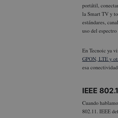
portátil, conect
la Smart TV y t
estándares, cana
uso del espectro 
En Tecnoic ya 
GPON, LTE y otr
esa conectividad 
IEEE 802.1
Cuando hablamos
802.11. IEEE def