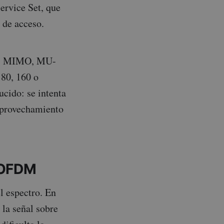
ervice Set, que
 de acceso.
A, MIMO, MU-
80, 160 o
cido: se intenta
aprovechamiento
 OFDM
l espectro. En
 la señal sobre