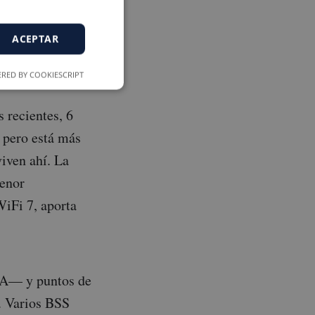
ACEPTAR
RED BY COOKIESCRIPT
 recientes, 6
 pero está más
iven ahí. La
menor
iFi 7, aporta
TA— y puntos de
. Varios BSS