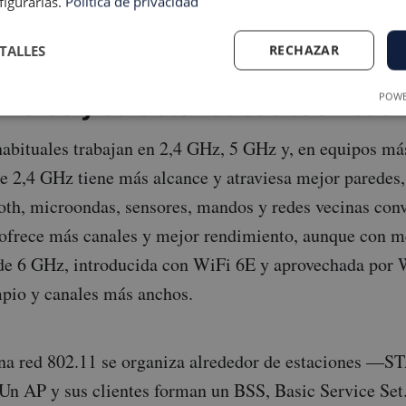
figurarlas.
Política de privacidad
 generaciones anteriores.
TALLES
RECHAZAR
POWE
nales y características técnicas
abituales trabajan en 2,4 GHz, 5 GHz y, en equipos más
 2,4 GHz tiene más alcance y atraviesa mejor paredes,
oth, microondas, sensores, mandos y redes vecinas conv
ofrece más canales y mejor rendimiento, aunque con 
de 6 GHz, introducida con WiFi 6E y aprovechada por W
mpio y canales más anchos.
na red 802.11 se organiza alrededor de estaciones —S
 AP y sus clientes forman un BSS, Basic Service Set