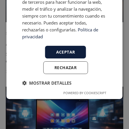
de terceros para hacer funcionar la web,
medir el tráfico y analizar la navegación,
siempre con tu consentimiento cuando es
necesario. Puedes aceptar todas,
rechazarlas o configurarlas.
Política de
Sistemas Operativos
privacidad
Adquisición de sistemas
ACEPTAR
Si estás metido en el mundo tecnológico o gestionas
equipos, seguro que has vivido este momento: la
RECHAZAR
empresa necesita un nuevo software. Ya sea un ERP,
21 feb. 2026
3 min de lectura
un CRM o una infraestructura completa, la necesidad
es evidente. Pero, ¿qué pasa después? Que la
MOSTRAR DETALLES
mayoría de las veces nos lanzamos a comprar
POWERED BY COOKIESCRIPT