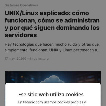
Sistemas Operativos
UNIX/Linux explicado: cómo
funcionan, cómo se administran
y por qué siguen dominando los
servidores
Hay tecnologías que hacen mucho ruido y otras que,
simplemente, funcionan. UNIX y Linux pertenecen a
esta segunda categoría. No suelen aparecer en los
17 may. 2026
5 min de lectura
titulares con la misma frecuencia que la inteligencia
artificial, los nuevos móviles o las plataformas cloud,
pero están en la base de buena parte de Internet,
Ese sitio web utiliza cookies
En tecnoic.com usamos cookies propias y