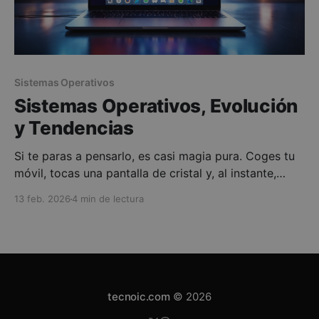
Sistemas Operativos
Sistemas Operativos, Evolución
y Tendencias
Si te paras a pensarlo, es casi magia pura. Coges tu
móvil, tocas una pantalla de cristal y, al instante,
estás hablando con alguien en la otra punta del
13 feb. 2026
4 min de lectura
mundo o reproduciendo un vídeo en 4K. Detrás de
esa experiencia tan fluida y natural, hay un director
de orquesta trabajando
tecnoic.com
© 2026