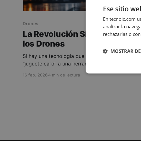
Ese sitio we
En tecnoic.com us
Drones
analizar la naveg
La Revolución Silenciosa de
rechazarlas o con
los Drones
MOSTRAR DE
Si hay una tecnología que ha pasado de ser un
"juguete caro" a una herramienta industrial
indispensable en tiempo récord, son los drones
16 feb. 2026
4 min de lectura
(o UAVs, si nos ponemos estrictos). A lo largo
de los años he visto muchas tendencias
prometer el oro y el moro para luego quedarse