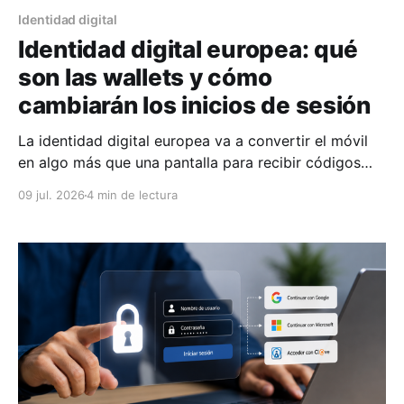
Identidad digital
Identidad digital europea: qué
son las wallets y cómo
cambiarán los inicios de sesión
La identidad digital europea va a convertir el móvil
en algo más que una pantalla para recibir códigos
SMS o abrir la app del banco. La idea es que
09 jul. 2026
4 min de lectura
podamos identificarnos, acreditar atributos y firmar
electrónicamente desde una cartera digital
reconocida en toda la Unión Europea. No hablamos
solo de