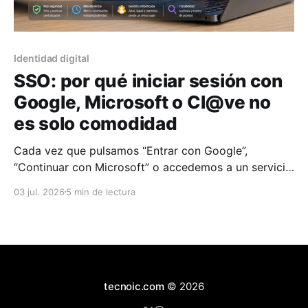
Identidad digital
SSO: por qué iniciar sesión con
Google, Microsoft o Cl@ve no
es solo comodidad
Cada vez que pulsamos “Entrar con Google”,
“Continuar con Microsoft” o accedemos a un servicio
público mediante Cl@ve, estamos usando algo más
03 jul. 2026
5 min de lectura
importante que un simple atajo. Detrás hay una pieza
clave de la identidad digital moderna: el inicio de
sesión único, o SSO. Su promesa es sencilla:
autenticarse
tecnoic.com
© 2026