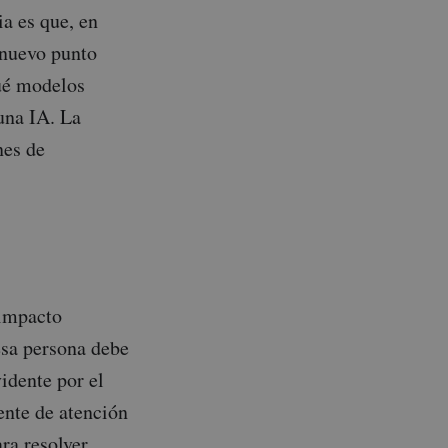
ia es que, en
 nuevo punto
ué modelos
una IA. La
nes de
 impacto
esa persona debe
idente por el
ente de atención
ra resolver