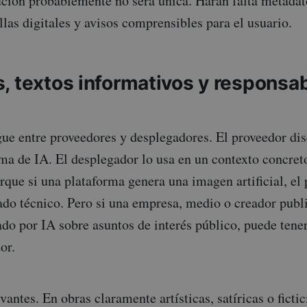
lución probablemente no será única. Harán falta metada
llas digitales y avisos comprensibles para el usuario.
, textos informativos y responsab
ue entre proveedores y desplegadores. El proveedor dis
ma de IA. El desplegador lo usa en un contexto concreto
rque si una plataforma genera una imagen artificial, el
cado técnico. Pero si una empresa, medio o creador publ
ado por IA sobre asuntos de interés público, puede tener
or.
antes. En obras claramente artísticas, satíricas o fictici