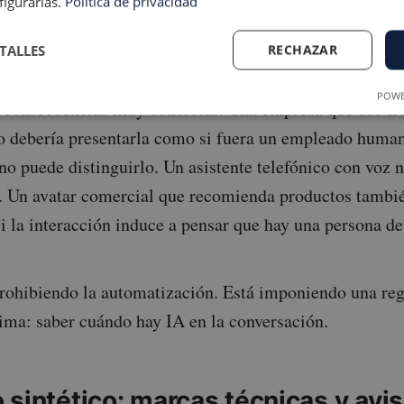
figurarlas.
Política de privacidad
ciales, herramientas educativas o servicios automatiza
TALLES
RECHAZAR
POWE
r consecuencias muy concretas. Una empresa que use IA
 debería presentarla como si fuera un empleado humano
o puede distinguirlo. Un asistente telefónico con voz n
e. Un avatar comercial que recomienda productos tambi
si la interacción induce a pensar que hay una persona de
rohibiendo la automatización. Está imponiendo una reg
ima: saber cuándo hay IA en la conversación.
 sintético: marcas técnicas y avi