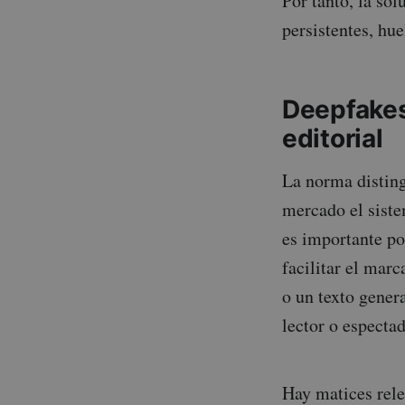
Por tanto, la so
persistentes, hue
Deepfakes
editorial
La norma disting
mercado el siste
es importante po
facilitar el mar
o un texto gener
lector o espectad
Hay matices relev