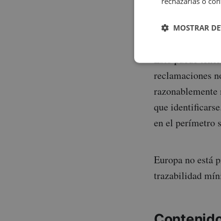
rechazarlas o con
interfaces comer
información.
MOSTRAR DE
Esto puede tene
reclamaciones no
razonablemente n
que identificars
en el perímetro 
Europa no está p
trazabilidad mín
Contenido