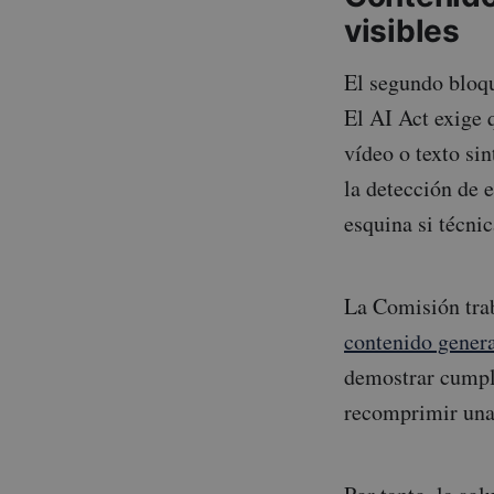
visibles
El segundo bloqu
El AI Act exige 
vídeo o texto si
la detección de 
esquina si técni
La Comisión tra
contenido gener
demostrar cumpl
recomprimir una 