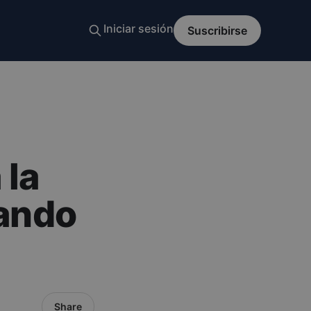
 la
uando
Share