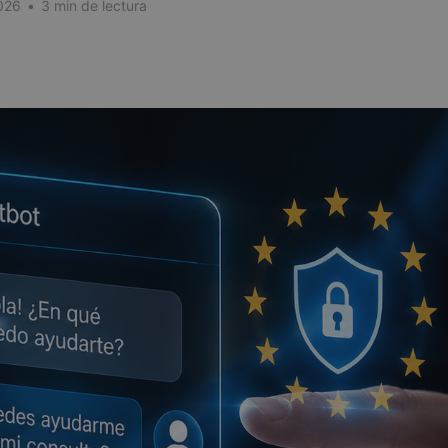
026
•
3 min de lectura