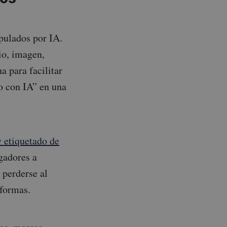
pulados por IA.
io, imagen,
a para facilitar
o con IA” en una
 etiquetado de
gadores a
perderse al
aformas.