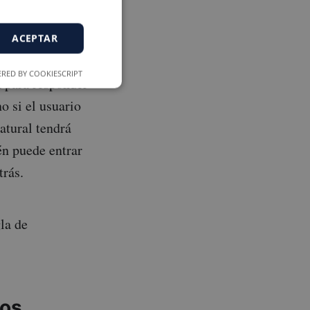
dos de
ACEPTAR
RED BY COOKIESCRIPT
 para responder
 si el usuario
atural tendrá
én puede entrar
trás.
la de
sos