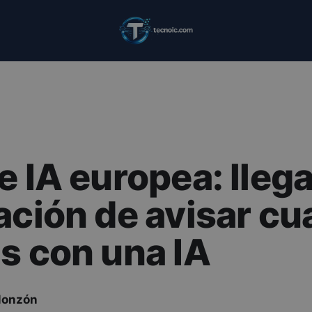
e IA europea: llega
ación de avisar c
s con una IA
Monzón