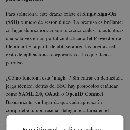
Single Sign-On
Para solucionar este drama existe el
(SSO)
o inicio de sesión único. La premisa es brillante:
en lugar de memorizar veinte credenciales, te autenticas
una sola vez en un portal centralizado (el Proveedor de
Identidad) y, a partir de ahí, se abren las puertas del
resto de aplicaciones corporativas a las que tienes
permiso.
¿Cómo funciona esta "magia"? Sin entrar en demasiada
jerga técnica, detrás del SSO hay protocolos estándar
SAML 2.0, OAuth o OpenID Connect
como
.
Básicamente, en lugar de que cada aplicación
compruebe tu contraseña, delegan esa tarea en el
sistema central. Si el sistema dice que eres tú, emite un
"token" (un salvoconducto digital) que las aplicaciones
Ese sitio web utiliza cookies